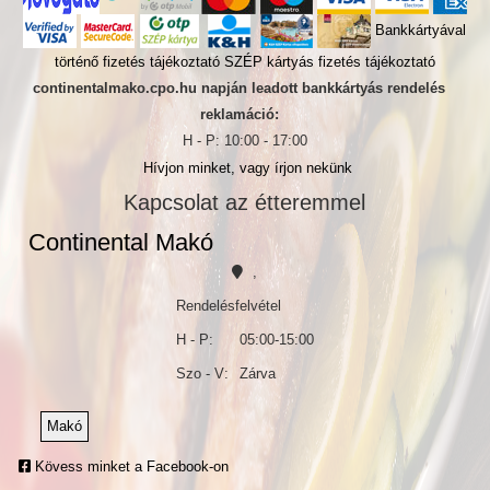
Bankkártyával
történő fizetés tájékoztató
SZÉP kártyás fizetés tájékoztató
continentalmako.cpo.hu napján leadott bankkártyás rendelés
reklamáció:
H - P: 10:00 - 17:00
Hívjon minket, vagy írjon nekünk
Kapcsolat az étteremmel
Continental Makó
,
Rendelésfelvétel
H - P:
05:00-15:00
Szo - V:
Zárva
Makó
Kövess minket a Facebook-on