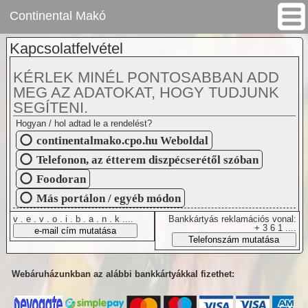
Continental Makó
Kapcsolatfelvétel
KÉRLEK MINÉL PONTOSABBAN ADD
MEG AZ ADATOKAT, HOGY TUDJUNK
SEGÍTENI.
Hogyan / hol adtad le a rendelést?
continentalmako.cpo.hu Weboldal
Telefonon, az étterem diszpécserétől szóban
Foodoran
Más portálon / egyéb módon
v . e . v . o . i . b . a . n . k ....
Bankkártyás reklamációs vonal:
+ 3 6 1 ....
Webáruházunkban az alábbi bankkártyákkal fizethet: