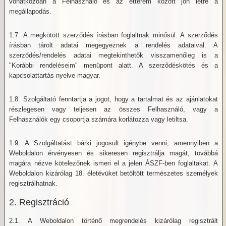
vonatkozóan a Felhasználó és az étterem között jön létre a
megállapodás.
1.7. A megkötött szerződés írásban foglaltnak minősül. A szerződés
írásban tárolt adatai megegyeznek a rendelés adataival. A
szerződés/rendelés adatai megtekinthetők visszamenőleg is a
"Korábbi rendeléseim" menüpont alatt. A szerződéskötés és a
kapcsolattartás nyelve magyar.
1.8. Szolgáltató fenntartja a jogot, hogy a tartalmat és az ajánlatokat
részlegesen vagy teljesen az összes Felhasználó, vagy a
Felhasználók egy csoportja számára korlátozza vagy letiltsa.
1.9. A Szolgáltatást bárki jogosult igénybe venni, amennyiben a
Weboldalon érvényesen és sikeresen regisztrálja magát, továbbá
magára nézve kötelezőnek ismeri el a jelen ÁSZF-ben foglaltakat. A
Weboldalon kizárólag 18. életévüket betöltött természetes személyek
regisztrálhatnak.
2. Regisztráció
2.1. A Weboldalon történő megrendelés kizárólag regisztrált