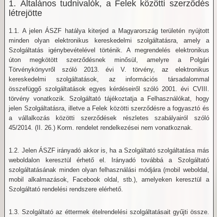
1. Általános tudnivalók, a Felek közötti szerződés
létrejötte
1.1. A jelen ÁSZF hatálya kiterjed a Magyarország területén nyújtott
minden olyan elektronikus kereskedelmi szolgáltatásra, amely a
Szolgáltatás igénybevételével történik. A megrendelés elektronikus
úton megkötött szerződésnek minősül, amelyre a Polgári
Törvénykönyvről szóló 2013. évi V. törvény, az elektronikus
kereskedelmi szolgáltatások, az információs társadalommal
összefüggő szolgáltatások egyes kérdéseiről szóló 2001. évi CVIII.
törvény vonatkozik. Szolgáltató tájékoztatja a Felhasználókat, hogy
jelen Szolgáltatásra, illetve a Felek közötti szerződésre a fogyasztó és
a vállalkozás közötti szerződések részletes szabályairól szóló
45/2014. (II. 26.) Korm. rendelet rendelkezései nem vonatkoznak.
1.2. Jelen ÁSZF irányadó akkor is, ha a Szolgáltató szolgáltatása más
weboldalon keresztül érhető el. Irányadó továbbá a Szolgáltató
szolgáltatásának minden olyan felhasználási módjára (mobil weboldal,
mobil alkalmazások, Facebook oldal, stb.), amelyeken keresztül a
Szolgáltató rendelési rendszere elérhető.
1.3. Szolgáltató az éttermek ételrendelési szolgáltatásait gyűjti össze.