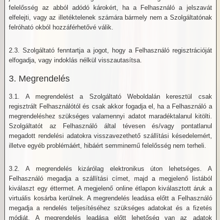
felelősség az abból adódó károkért, ha a Felhasználó a jelszavát
elfelejti, vagy az illetéktelenek számára bármely nem a Szolgáltatónak
felróható okból hozzáférhetővé válik.
2.3. Szolgáltató fenntartja a jogot, hogy a Felhasználó regisztrációját
elfogadja, vagy indoklás nélkül visszautasítsa.
3. Megrendelés
3.1. A megrendelést a Szolgáltató Weboldalán keresztül csak
regisztrált Felhasználótól és csak akkor fogadja el, ha a Felhasználó a
megrendeléshez szükséges valamennyi adatot maradéktalanul kitölti.
Szolgáltatót az Felhasználó által tévesen és/vagy pontatlanul
megadott rendelési adatokra visszavezethető szállítási késedelemért,
illetve egyéb problémáért, hibáért semminemű felelősség nem terheli.
3.2. A megrendelés kizárólag elektronikus úton lehetséges. A
Felhasználó megadja a szállítási címet, majd a megjelenő listából
kiválaszt egy éttermet. A megjelenő online étlapon kiválasztott áruk a
virtuális kosárba kerülnek. A megrendelés leadása előtt a Felhasználó
megadja a rendelés teljesítéséhez szükséges adatokat és a fizetés
módját. A megrendelés leadása előtt lehetőség van az adatok