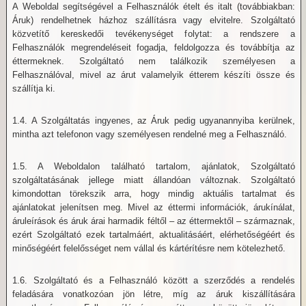
A Weboldal segítségével a Felhasználók ételt és italt (továbbiakban:
Áruk) rendelhetnek házhoz szállításra vagy elvitelre. Szolgáltató
közvetítő kereskedői tevékenységet folytat: a rendszere a
Felhasználók megrendeléseit fogadja, feldolgozza és továbbítja az
éttermeknek. Szolgáltató nem találkozik személyesen a
Felhasználóval, mivel az árut valamelyik étterem készíti össze és
szállítja ki.
1.4. A Szolgáltatás ingyenes, az Áruk pedig ugyanannyiba kerülnek,
mintha azt telefonon vagy személyesen rendelné meg a Felhasználó.
1.5. A Weboldalon található tartalom, ajánlatok, Szolgáltató
szolgáltatásának jellege miatt állandóan változnak. Szolgáltató
kimondottan törekszik arra, hogy mindig aktuális tartalmat és
ajánlatokat jelenítsen meg. Mivel az éttermi információk, árukínálat,
áruleírások és áruk árai harmadik féltől – az éttermektől – származnak,
ezért Szolgáltató ezek tartalmáért, aktualitásáért, elérhetőségéért és
minőségéért felelősséget nem vállal és kártérítésre nem kötelezhető.
1.6. Szolgáltató és a Felhasználó között a szerződés a rendelés
feladására vonatkozóan jön létre, míg az áruk kiszállítására