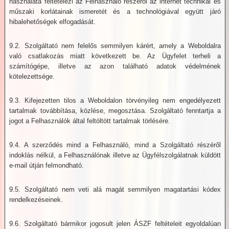
használata feltételezi az Felhasználó részéről az internet technikai és
műszaki korlátainak ismeretét és a technológiával együtt járó
hibalehetőségek elfogadását.
9.2. Szolgáltató nem felelős semmilyen kárért, amely a Weboldalra
való csatlakozás miatt következett be. Az Ügyfelet terheli a
számítógépe, illetve az azon található adatok védelmének
kötelezettsége.
9.3. Kifejezetten tilos a Weboldalon törvényileg nem engedélyezett
tartalmak továbbítása, közlése, megosztása. Szolgáltató fenntartja a
jogot a Felhasználók által feltöltött tartalmak törlésére.
9.4. A szerződés mind a Felhasználó, mind a Szolgáltató részéről
indoklás nélkül, a Felhasználónak illetve az Ügyfélszolgálatnak küldött
e-mail útján felmondható.
9.5. Szolgáltató nem veti alá magát semmilyen magatartási kódex
rendelkezéseinek.
9.6. Szolgáltató bármikor jogosult jelen ÁSZF feltételeit egyoldalúan