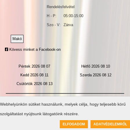
Rendelésfelvétel
H - P:
05:00-15:00
Szo - V:
Zárva
Makó
Kövess minket a Facebook-on
Péntek 2026 08 07
Hétfő 2026 08 10
Kedd 2026 08 11
Szerda 2026 08 12
Csütörtök 2026 08 13
Általános
Gyakran
Webhelyünkön sütiket használunk, melyek célja, hogy teljesebb körű
szerződési
ismételt
szolgáltatást nyújtsunk látogatóink részére.
feltételek
Céginformáció
kérdések
Adatvédelem
0
ELFOGADOM
ADATVÉDELEMRŐL
Created by ToolSiTE Kft. © 2026
-
www.ettermiweboldal.hu
-
Oldaltérkép
Kosár üres