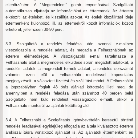
ellenőrzésére. A "Megrendelem" gomb lenyomásával Szolgáltató
automatikusan eljuttatja az információkat az étteremnek. Az étterem
elkészíti az ételeket, és kiszállítja azokat. Az ételek kiszállítási ideje
éttermenként különböző, ill. az éttermekről közölt információk között
érhető el, jellemzően 30-90 perc.
3.3. Szolgáltató a rendelés feladása után azonnal e-mailben
visszaigazolja a rendelés adatait, és megadja a Felhasználónak az
étterem elérhetőségét. A visszaigazoló e-mail tartalmazza a
Felhasználó által a megrendelés elküldése során megadott adatokat, a
rendelési adatok, a megrendelt termék adatait, a rendelés sorszámát
valamint ezen felül a Felhasználó rendeléssel kapcsolatos
megjegyzéseit, a választott fizetési és szállítási módot. A Felhasználót
a jogszabályban foglalt 48 órás ajánlati kötöttség illeti meg, de
amennyiben a rendelés feladása után számított 40 percen belül
Szolgáltató nem küld rendelést visszaigazoló e-mailt, akkor a
Felhasználó mentesül az ajánlati kötöttség alól.
3.4. A Felhasználó a Szolgáltatás igénybevételén keresztül történő
rendelés leadásával egyidejűleg elfogadja az általa kiválasztott étterem
árukiszállításra vonatkozó ajánlatát is. Az ajánlatok éttermenként és