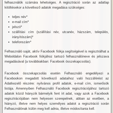
felhasználók számára lehetséges. A regisztráció során az adatlap
kitöltésekor a következő adatok megadása szükséges:
teljes név*
e-mail cím*
jelszó*
szállítási cím (szállítási név, utcanév, házszám, település,
irányítószám)*
telefonszám*
Felhasználó saját, aktív Facebook fiókja segítségével is regisztrálhat a
Weboldalon Facebook fiókjához tartozó felhasználóneve és jelszava
megadásával (a továbbiakban: Facebook összekapcsolás).
Facebook összekapcsolás esetén Felhasználó engedélyezi a
Facebookon megadott következő adataihoz való hozzáférést az
Adatkezelő részére: nyilvános profil adatok, e-mail cím, ismerősök
listája. Amennyiben Felhasználó Facebook regisztrációjához tartozó
adatok közül hiányzik bármelyik fent írt adat, vagy azok a Facebook
regisztrációjában nem helyesen szerepelnek, abban az esetben, a
hiányzó, illetve nem helyes személyes adatot a regisztráció során
Felhasználónak külön meg kell adnia, illetve módosítania kell.