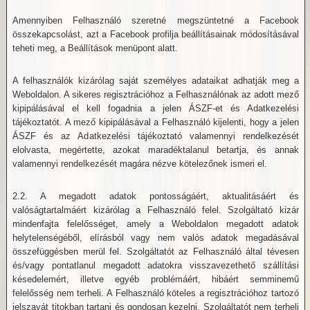
Amennyiben Felhasználó szeretné megszüntetné a Facebook
összekapcsolást, azt a Facebook profilja beállításainak módosításával
teheti meg, a Beállítások menüpont alatt.
A felhasználók kizárólag saját személyes adataikat adhatják meg a
Weboldalon. A sikeres regisztrációhoz a Felhasználónak az adott mező
kipipálásával el kell fogadnia a jelen ÁSZF-et és Adatkezelési
tájékoztatót. A mező kipipálásával a Felhasználó kijelenti, hogy a jelen
ÁSZF és az Adatkezelési tájékoztató valamennyi rendelkezését
elolvasta, megértette, azokat maradéktalanul betartja, és annak
valamennyi rendelkezését magára nézve kötelezőnek ismeri el.
2.2. A megadott adatok pontosságáért, aktualitásáért és
valóságtartalmáért kizárólag a Felhasználó felel. Szolgáltató kizár
mindenfajta felelősséget, amely a Weboldalon megadott adatok
helytelenségéből, elírásból vagy nem valós adatok megadásával
összefüggésben merül fel. Szolgáltatót az Felhasználó által tévesen
és/vagy pontatlanul megadott adatokra visszavezethető szállítási
késedelemért, illetve egyéb problémáért, hibáért semminemű
felelősség nem terheli. A Felhasználó köteles a regisztrációhoz tartozó
jelszavát titokban tartani és gondosan kezelni. Szolgáltatót nem terheli