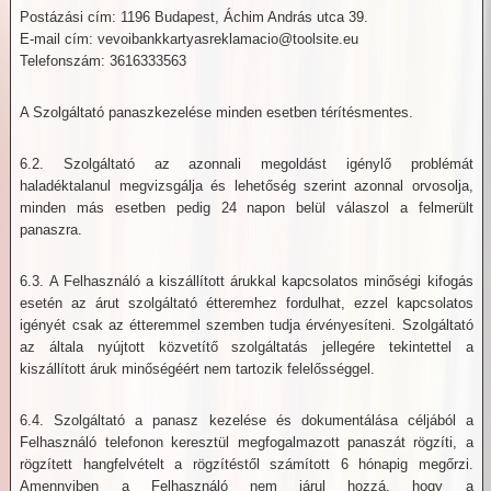
Postázási cím: 1196 Budapest, Áchim András utca 39.
E-mail cím: vevoibankkartyasreklamacio@toolsite.eu
Telefonszám: 3616333563
A Szolgáltató panaszkezelése minden esetben térítésmentes.
6.2. Szolgáltató az azonnali megoldást igénylő problémát
haladéktalanul megvizsgálja és lehetőség szerint azonnal orvosolja,
minden más esetben pedig 24 napon belül válaszol a felmerült
panaszra.
6.3. A Felhasználó a kiszállított árukkal kapcsolatos minőségi kifogás
esetén az árut szolgáltató étteremhez fordulhat, ezzel kapcsolatos
igényét csak az étteremmel szemben tudja érvényesíteni. Szolgáltató
az általa nyújtott közvetítő szolgáltatás jellegére tekintettel a
kiszállított áruk minőségéért nem tartozik felelősséggel.
6.4. Szolgáltató a panasz kezelése és dokumentálása céljából a
Felhasználó telefonon keresztül megfogalmazott panaszát rögzíti, a
rögzített hangfelvételt a rögzítéstől számított 6 hónapig megőrzi.
Amennyiben a Felhasználó nem járul hozzá, hogy a