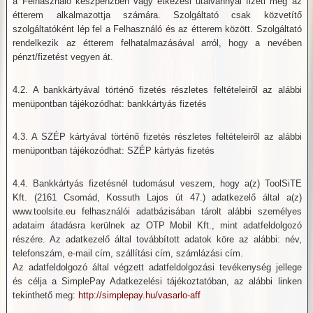
a Felhasználó készpénzben vagy étkezési utalvánnyal fizeti meg az
étterem alkalmazottja számára. Szolgáltató csak közvetítő
szolgáltatóként lép fel a Felhasználó és az étterem között. Szolgáltató
rendelkezik az étterem felhatalmazásával arról, hogy a nevében
pénzt/fizetést vegyen át.
4.2. A bankkártyával történő fizetés részletes feltételeiről az alábbi
menüpontban tájékozódhat: bankkártyás fizetés
4.3. A SZÉP kártyával történő fizetés részletes feltételeiről az alábbi
menüpontban tájékozódhat: SZÉP kártyás fizetés
4.4. Bankkártyás fizetésnél tudomásul veszem, hogy a(z) ToolSiTE
Kft. (2161 Csomád, Kossuth Lajos út 47.) adatkezelő által a(z)
www.toolsite.eu felhasználói adatbázisában tárolt alábbi személyes
adataim átadásra kerülnek az OTP Mobil Kft., mint adatfeldolgozó
részére. Az adatkezelő által továbbított adatok köre az alábbi: név,
telefonszám, e-mail cím, szállítási cím, számlázási cím.
Az adatfeldolgozó által végzett adatfeldolgozási tevékenység jellege
és célja a SimplePay Adatkezelési tájékoztatóban, az alábbi linken
tekinthető meg:
http://simplepay.hu/vasarlo-aff