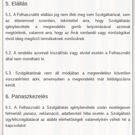
5. Elállás
5.1. A Felhasználót elállási jog nem illeti meg sem Szolgáltatóval, sem
az étteremmel szemben, tekintettel arra, hogy Szolgáltatás
igénybevétele a megrendelés gomb lenyomásával azonnal
megtörténik, valamint arra, hogy az Áruk romlandó vagy minőségüket
rövid ideig megőrző termékeknek minősülnek.
5.2. A rendelés azonnali kiszállítás vagy elvitel esetén a Felhasználó
által nem mondható le.
5.3. Szolgáltatónak nem áll módjában a megrendelést követően
visszatérítést adni, amennyiben a megrendelés már feldolgozásra
került.
6. Panaszkezelés
6.1. A Felhasználó a Szolgáltatás igénybevétele során esetlegesen
felmerülő panasz, reklamáció, adatbeviteli hiba esetén a Szolgáltató
ügyfélszolgálatával az alábbi elérhetőségek valamelyikén veheti fel a
kapcsolatot: