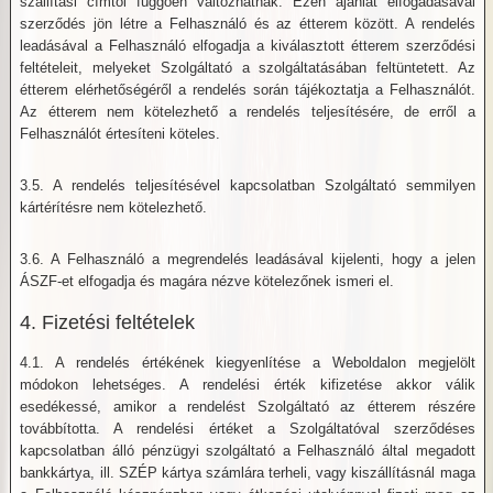
szállítási címtől függően változhatnak. Ezen ajánlat elfogadásával
szerződés jön létre a Felhasználó és az étterem között. A rendelés
leadásával a Felhasználó elfogadja a kiválasztott étterem szerződési
feltételeit, melyeket Szolgáltató a szolgáltatásában feltüntetett. Az
étterem elérhetőségéről a rendelés során tájékoztatja a Felhasználót.
Az étterem nem kötelezhető a rendelés teljesítésére, de erről a
Felhasználót értesíteni köteles.
3.5. A rendelés teljesítésével kapcsolatban Szolgáltató semmilyen
kártérítésre nem kötelezhető.
3.6. A Felhasználó a megrendelés leadásával kijelenti, hogy a jelen
ÁSZF-et elfogadja és magára nézve kötelezőnek ismeri el.
4. Fizetési feltételek
4.1. A rendelés értékének kiegyenlítése a Weboldalon megjelölt
módokon lehetséges. A rendelési érték kifizetése akkor válik
esedékessé, amikor a rendelést Szolgáltató az étterem részére
továbbította. A rendelési értéket a Szolgáltatóval szerződéses
kapcsolatban álló pénzügyi szolgáltató a Felhasználó által megadott
bankkártya, ill. SZÉP kártya számlára terheli, vagy kiszállításnál maga