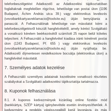
telefonbeszélgetést Adatkezelő az Adatkezelési tájékoztatóban
foglaltaknak megfelelően rögzítse, lehetősége van postai úton (1196
Budapest, Áchim András utca 39.) vagy elektronikus levelezés
(vevoibankkartyasreklamacio@toolsite.eu) útján benyújtania a
panaszát. A Felhasználónak lehetősége van másolatot kérni a
telefonbeszélgetésről készült hangfelvételről, amely kérést Szolgáltató
a vonatkozó kérelem beérkezésétől számított 25 napon belül köteles
teljesíteni. A Felhasználó a hangfelvétel kiadása iránti kérelmét postai
úton (1243 Budapest, Pf. 655 ) vagy elektronikus levelezés
(vevoibankkartyasreklamacio@toolsite.eu) útján nyújthatja be.
Adatkezelő díjmentesen rendelkezésre bocsátja (elektronikus úton) a
hangfelvétel másolatát.
7. Személyes adatok kezelése
A Felhasználó személyes adatainak kezelésére vonatkozó részletes
szabályokat a Szolgáltató adatkezelési tájékoztatója tartalmazza.
8. Kuponok felhasználása
8.1. A kuponos kedvezmények kizárólag online fizetési mód
(bankkártya, SZÉP kártya) igénybevétele esetén érvényesíthetőek. A
kedvezmény a rendelés végösszegéből kerül levonásra, és más