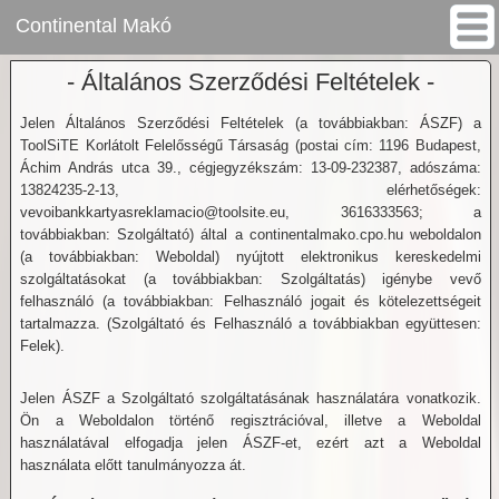
Continental Makó
- Általános Szerződési Feltételek -
Jelen Általános Szerződési Feltételek (a továbbiakban: ÁSZF) a
ToolSiTE Korlátolt Felelősségű Társaság (postai cím: 1196 Budapest,
Áchim András utca 39., cégjegyzékszám: 13-09-232387, adószáma:
13824235-2-13, elérhetőségek:
vevoibankkartyasreklamacio@toolsite.eu, 3616333563; a
továbbiakban: Szolgáltató) által a continentalmako.cpo.hu weboldalon
(a továbbiakban: Weboldal) nyújtott elektronikus kereskedelmi
szolgáltatásokat (a továbbiakban: Szolgáltatás) igénybe vevő
felhasználó (a továbbiakban: Felhasználó jogait és kötelezettségeit
tartalmazza. (Szolgáltató és Felhasználó a továbbiakban együttesen:
Felek).
Jelen ÁSZF a Szolgáltató szolgáltatásának használatára vonatkozik.
Ön a Weboldalon történő regisztrációval, illetve a Weboldal
használatával elfogadja jelen ÁSZF-et, ezért azt a Weboldal
használata előtt tanulmányozza át.