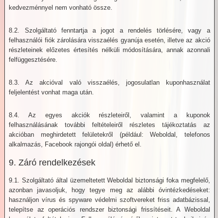
kedvezménnyel nem vonható össze.
8.2. Szolgáltató fenntartja a jogot a rendelés törlésére, vagy a
felhasználói fiók zárolására visszaélés gyanúja esetén, illetve az akció
részleteinek előzetes értesítés nélküli módosítására, annak azonnali
felfüggesztésére.
8.3. Az akcióval való visszaélés, jogosulatlan kuponhasználat
feljelentést vonhat maga után.
8.4. Az egyes akciók részleteiről, valamint a kuponok
felhasználásának további feltételeiről részletes tájékoztatás az
akcióban meghirdetett felületekről (például: Weboldal, telefonos
alkalmazás, Facebook rajongói oldal) érhető el.
9. Záró rendelkezések
9.1. Szolgáltató által üzemeltetett Weboldal biztonsági foka megfelelő,
azonban javasoljuk, hogy tegye meg az alábbi óvintézkedéseket:
használjon vírus és spyware védelmi szoftvereket friss adatbázissal,
telepítse az operációs rendszer biztonsági frissítéseit. A Weboldal